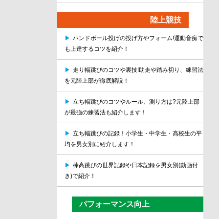
陸上競技
▶
ハンドボール投げの投げ方やフォーム!運動音痴で
も上達するコツを紹介！
▶
走り幅跳びのコツや裏技!助走や踏み切り、練習法
を元陸上部が徹底解説！
▶
立ち幅跳びのコツやルール、測り方は?元陸上部
が最強の練習法も紹介します！
▶
立ち幅跳びの記録！小学生・中学生・高校生の平
均を男女別に紹介します！
▶
棒高跳びの世界記録や日本記録を男女別(動画付
き)で紹介！
パフォーマンス向上