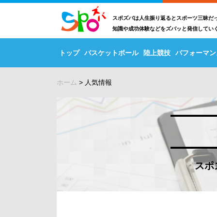
スポズバは人生振り返るとスポーツ三昧だ
知識や成功体験などをズバッと発信してい
トップ
バスケットボール
陸上競技
パフォーマン
ホーム
>
人気情報
スポ