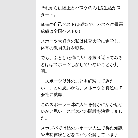
それからは陸上とバスケの2刀流生活がス
タート。
50mの自己ベストは6秒3で、バスケの最高
成績は全国ベスト8！
スポーツ大好きの私は体育大学に進学し、
体育の教員免許を取得。
でも、ふとした時に人生を振り返ってみる
とほぼスポーツしかしていないことが判
明。
「スポーツ以外のことも経験してみた
い！」との思いから、スポーツと真逆のIT
会社に就職。
このスポーツ三昧の人生を何かに活かせな
いかと思い、スポズバの開設を決意しまし
た。
スポズバでは私のスポーツ人生で得た知識
や成功体験などをズバッ公開していきま