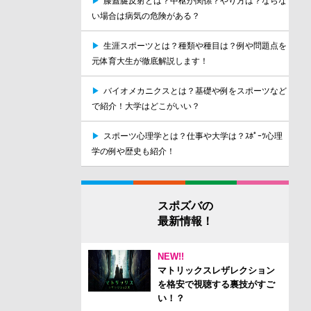
▶
膝蓋腱反射とは？中枢が関係？やり方は？ならな
い場合は病気の危険がある？
▶
生涯スポーツとは？種類や種目は？例や問題点を
元体育大生が徹底解説します！
▶
バイオメカニクスとは？基礎や例をスポーツなど
で紹介！大学はどこがいい？
▶
スポーツ心理学とは？仕事や大学は？ｽﾎﾟｰﾂ心理
学の例や歴史も紹介！
スポズバの
最新情報！
NEW!!
マトリックスレザレクション
を格安で視聴する裏技がすご
い！？