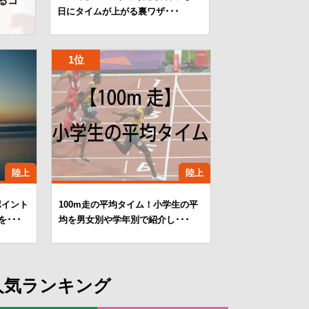
るコ
日にタイムが上がる裏ワザ･･･
陸上
陸上
ポイント
100m走の平均タイム！小学生の平
･･･
均を男女別や学年別で紹介し･･･
人気ランキング