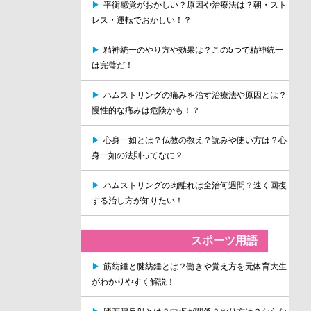
▶
平衡感覚がおかしい？原因や治療法は？朝・スト
レス・運転でおかしい！？
▶
精神統一のやり方や効果は？この5つで精神統一
は完璧だ！
▶
ハムストリングの痛みを治す治療法や原因とは？
慢性的な痛みは危険かも！？
▶
心身一如とは？仏教の教え？読みや使い方は？心
身一如の法則ってなに？
▶
ハムストリングの肉離れは全治何週間？速く回復
する治し方が知りたい！
スポーツ用語
▶
筋紡錘と腱紡錘とは？働きや覚え方を元体育大生
がわかりやすく解説！