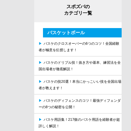
スポズバの
カテゴリ一覧
バスケットボール
▶
バスケのクロスオーバーの6つのコツ！全国経験
者が極意を伝授します！
▶
バスケのドリブル技！抜き方や基本、練習法を全
国出場者が徹底解説！
▶
バスケの技20選！本当にかっこいい技を全国出場
者が教えます！
▶
バスケのディフェンスのコツ！最強ディフェンダ
ーの8つの秘密を公開！
▶
バスケ用語集！217個のバスケ用語を経験者が超
詳しく解説！