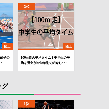
陸上
陸上
法!その
100m走の平均タイム！中学生の平
･
均を男女別や学年別で紹介し･･･
ング