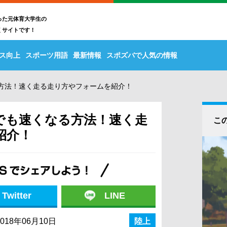
った元体育大学生の
くサイトです！
ス向上
スポーツ用語
最新情報
スポズバで人気の情報
方法！速く走る走り方やフォームを紹介！
でも速くなる方法！速く走
こ
紹介！
Twitter
LINE
018年06月10日
陸上