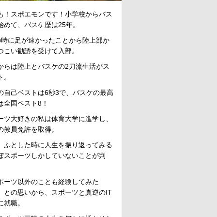
も！スポエモンです！小学校からバス
始めて、バスケ歴は25年。
の時に足が速かったことから陸上部か
つこい勧誘を受けて入部。
からは陸上とバスケの2刀流生活がス
ト。
mの自己ベストは6秒3で、バスケの最高
は全国ベスト8！
ーツ大好きの私は体育大学に進学し、
の教員免許を取得。
、ふとした時に人生を振り返ってみる
ぼスポーツしかしていないことが判
ポーツ以外のことも経験してみた
」との思いから、スポーツと真逆のIT
に就職。