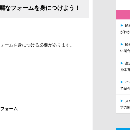
麗なフォームを身につけよう！
▶
筋
がわ
フォームを身につける必要があります。
▶
膝
い場
▶
生
元体
▶
バ
で紹
▶
ス
学の
むフォーム