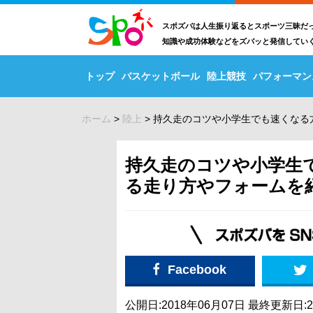
スポズバは人生振り返るとスポーツ三昧だ
知識や成功体験などをズバッと発信してい
トップ
バスケットボール
陸上競技
パフォーマン
ホーム
>
陸上
>
持久走のコツや小学生でも速くなる
持久走のコツや小学生
る走り方やフォームを
Facebook
公開日:2018年06月07日
最終更新日:2