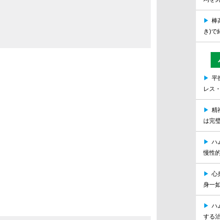
！
▶
棒
き)で
▶
平
レス
▶
精
は完
▶
ハ
慢性
▶
心
身一
▶
ハ
する