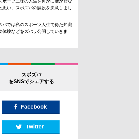
スポーツ三昧の人生を何かに活かせな
と思い、スポズバの開設を決意しまし
ズバでは私のスポーツ人生で得た知識
功体験などをズバッ公開していきま
 時計 スマートウ
ミズノ公式 シティウスウィング2
トレーニング ラダー マーカ
ワイド 陸上競技 ユニセックス ブ
ーン
ラック×ホワイト×グリーン 陸上
Yahoo!
楽天市場
Amazon
Yahoo!
楽天市場
Amazon
Yahoo
スパイク
スポズバ
をSNSでシェアする
Facebook
Twitter