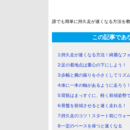
誰でも簡単に持久走が速くなる方法を
この記事であ
1:持久走が速くなる方法！綺麗なフ
2:足の着地点は重心の下にしよう！
3:歩幅と腕の振りを小さくしてリズ
4:体に一本の軸があるように走ろう
5:背筋はまっすぐに、軽く前傾姿勢
6:骨盤を前傾させると速く走れる！
7:持久走のコツ！スタート前にウォ
8:一定のペースを保つと速くなる