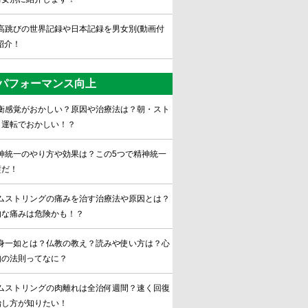
高跳びの世界記録や日本記録を男女別(動画付
紹介！
パフォーマンス向上
衡感覚がおかしい？原因や治療法は？朝・スト
・運転でおかしい！？
神統一のやり方や効果は？この5つで精神統一
璧だ！
ムストリングの痛みを治す治療法や原因とは？
的な痛みは危険かも！？
身一如とは？仏教の教え？読みや使い方は？心
如の法則ってなに？
ムストリングの肉離れは全治何週間？速く回復
治し方が知りたい！