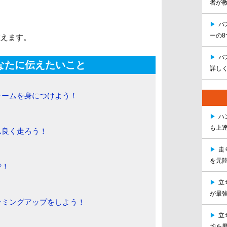
者が
▶
バ
ーの
教えます。
▶
バ
なたに伝えたいこと
詳し
ォームを身につけよう！
▶
ハ
も上
ム良く走ろう！
！
▶
走
を元
で！
▶
立
が最
ーミングアップをしよう！
▶
立
均を