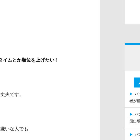
タイムとか順位を上げたい！
大丈夫です。
▶
バ
者が
▶
バ
国出
が嫌いな人でも
▶
バ