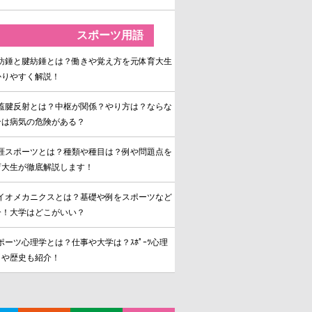
スポーツ用語
紡錘と腱紡錘とは？働きや覚え方を元体育大生
かりやすく解説！
蓋腱反射とは？中枢が関係？やり方は？ならな
合は病気の危険がある？
涯スポーツとは？種類や種目は？例や問題点を
育大生が徹底解説します！
イオメカニクスとは？基礎や例をスポーツなど
介！大学はどこがいい？
ポーツ心理学とは？仕事や大学は？ｽﾎﾟｰﾂ心理
例や歴史も紹介！