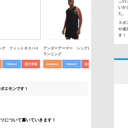
この
いか
た。
スポ
や成
す！
ング フィットネスバイ
アンダーアーマー シングレット
トレーニング
ランニング
ォッチ
Yahoo!
楽天市場
Amazon
Yahoo!
楽天市場
Amazon
スポエモンです！
コツについて書いていきます！