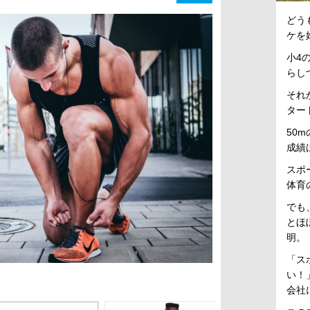
どう
ケを
小4
らし
それ
ター
50
成績
スポ
体育
でも
とほ
明。
「ス
い！
会社