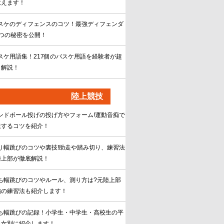
教えます！
スケのディフェンスのコツ！最強ディフェンダ
8つの秘密を公開！
スケ用語集！217個のバスケ用語を経験者が超
く解説！
陸上競技
ンドボール投げの投げ方やフォーム!運動音痴で
達するコツを紹介！
り幅跳びのコツや裏技!助走や踏み切り、練習法
陸上部が徹底解説！
ち幅跳びのコツやルール、測り方は?元陸上部
強の練習法も紹介します！
ち幅跳びの記録！小学生・中学生・高校生の平
男女別に紹介します！